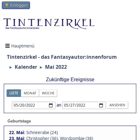
Einloggen
Hauptmenü
Tintenzirkel - das Fantasyautor:innenforum
Kalender
Mai 2022
►
►
Zukünftige Ereignisse
LISTE
MONAT
WOCHE
an
Geburtstage
22. Mai
:
Schneerabe (24)
23. Mai
:
Christopher (36)
,
Wordzombie (38)