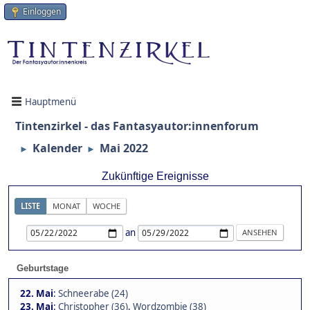
Einloggen
Hauptmenü
Tintenzirkel - das Fantasyautor:innenforum
Kalender
Mai 2022
►
►
Zukünftige Ereignisse
LISTE
MONAT
WOCHE
an
Geburtstage
22. Mai
:
Schneerabe (24)
23. Mai
:
Christopher (36)
,
Wordzombie (38)