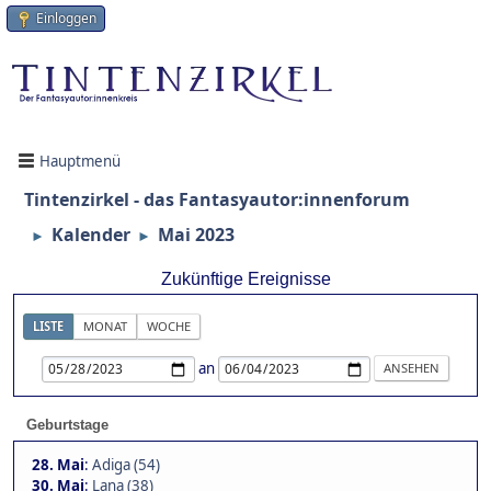
Einloggen
Hauptmenü
Tintenzirkel - das Fantasyautor:innenforum
Kalender
Mai 2023
►
►
Zukünftige Ereignisse
LISTE
MONAT
WOCHE
an
Geburtstage
28. Mai
:
Adiga (54)
30. Mai
:
Lana (38)