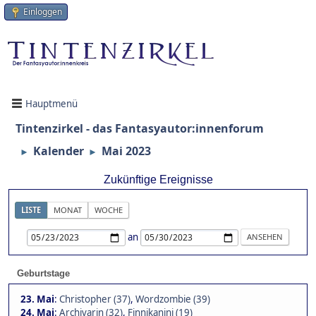
Einloggen
Hauptmenü
Tintenzirkel - das Fantasyautor:innenforum
Kalender
Mai 2023
►
►
Zukünftige Ereignisse
LISTE
MONAT
WOCHE
an
Geburtstage
23. Mai
:
Christopher (37)
,
Wordzombie (39)
24. Mai
:
Archivarin (32)
,
Finnikanini (19)