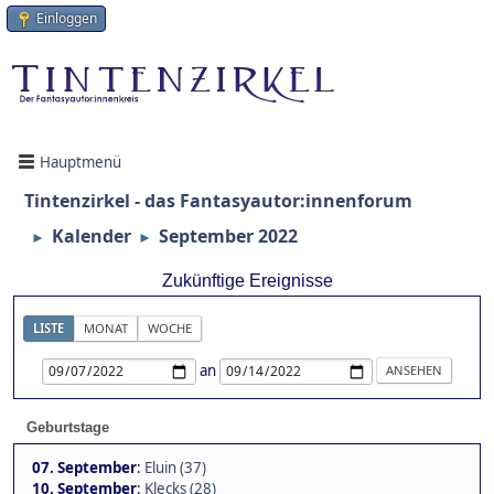
Einloggen
Hauptmenü
Tintenzirkel - das Fantasyautor:innenforum
Kalender
September 2022
►
►
Zukünftige Ereignisse
LISTE
MONAT
WOCHE
an
Geburtstage
07. September
:
Eluin (37)
10. September
:
Klecks (28)