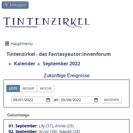
Einloggen
Hauptmenü
Tintenzirkel - das Fantasyautor:innenforum
Kalender
September 2022
►
►
Zukünftige Ereignisse
LISTE
MONAT
WOCHE
an
Geburtstage
01. September
:
Lily (37)
,
Annie (29)
02. September
:
Arcor (36)
,
Naudiz (28)