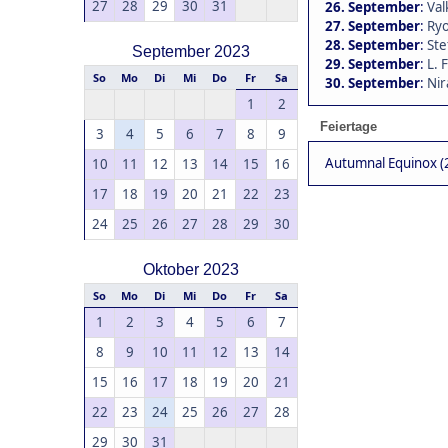
27
28
29
30
31
26. September
:
Val
27. September
:
Ryo
28. September
:
Ste
September 2023
29. September
:
L. 
So
Mo
Di
Mi
Do
Fr
Sa
30. September
:
Nir
1
2
Feiertage
3
4
5
6
7
8
9
Autumnal Equinox (
10
11
12
13
14
15
16
17
18
19
20
21
22
23
24
25
26
27
28
29
30
Oktober 2023
So
Mo
Di
Mi
Do
Fr
Sa
1
2
3
4
5
6
7
8
9
10
11
12
13
14
15
16
17
18
19
20
21
22
23
24
25
26
27
28
29
30
31