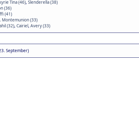
kyrie Tina (46)
,
Slenderella (38)
n (36)
ffi (41)
F. Montemunion (33)
ahil (32)
,
Cairiel
,
Avery (33)
23. September)