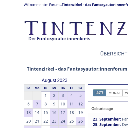
Willkommen im Forum „
Tintenzirkel - das Fantasyautor:innen
ÜBERSICHT
Tintenzirkel - das Fantasyautor:innenforum
August 2023
So
Mo
Di
Mi
Do
Fr
Sa
LISTE
MONAT
W
1
2
3
4
5
6
7
8
9
10
11
12
Geburtstage
13
14
15
16
17
18
19
23. September
:
Pam
20
21
22
23
24
25
26
25. September
:
Dev