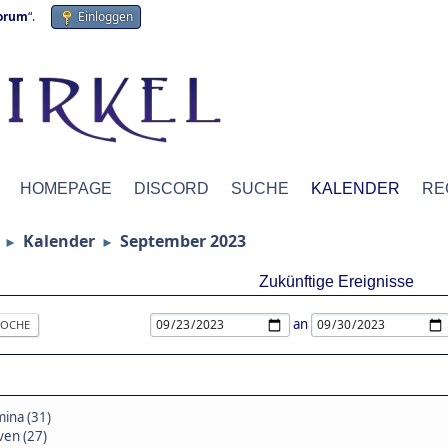
forum
“.
Einloggen
HOMEPAGE
DISCORD
SUCHE
KALENDER
RE
Kalender
September 2023
►
►
Zukünftige Ereignisse
an
OCHE
ina (31)
en (27)