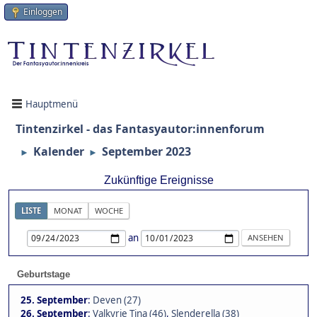
Einloggen
Hauptmenü
Tintenzirkel - das Fantasyautor:innenforum
Kalender
September 2023
►
►
Zukünftige Ereignisse
LISTE
MONAT
WOCHE
an
Geburtstage
25. September
:
Deven (27)
26. September
:
Valkyrie Tina (46)
,
Slenderella (38)