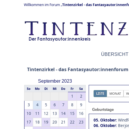
Willkommen im Forum „
Tintenzirkel - das Fantasyautor:innen
ÜBERSICHT
Tintenzirkel - das Fantasyautor:innenforum
September 2023
So
Mo
Di
Mi
Do
Fr
Sa
LISTE
MONAT
W
1
2
3
4
5
6
7
8
9
Geburtstage
10
11
12
13
14
15
16
05. Oktober
:
Windf
17
18
19
20
21
22
23
06. Oktober
:
Berjos