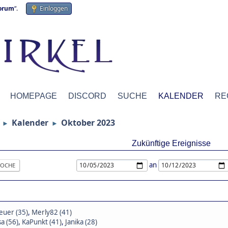
forum
“.
Einloggen
HOMEPAGE
DISCORD
SUCHE
KALENDER
RE
Kalender
Oktober 2023
►
►
Zukünftige Ereignisse
an
OCHE
euer (35)
,
Merly82 (41)
a (56)
,
KaPunkt (41)
,
Janika (28)