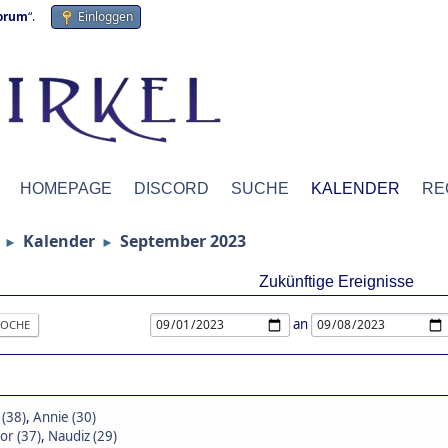
forum
“.
Einloggen
HOMEPAGE
DISCORD
SUCHE
KALENDER
RE
Kalender
September 2023
►
►
Zukünftige Ereignisse
an
OCHE
 (38)
,
Annie (30)
or (37)
,
Naudiz (29)