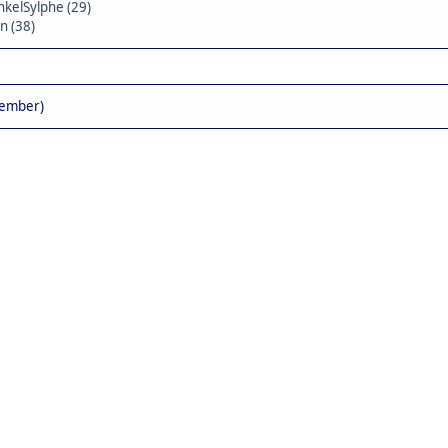
kelSylphe (29)
in (38)
tember)