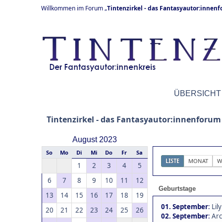
Willkommen im Forum „
Tintenzirkel - das Fantasyautor:innen
ÜBERSICHT
Tintenzirkel - das Fantasyautor:innenforum
August 2023
So
Mo
Di
Mi
Do
Fr
Sa
LISTE
MONAT
W
1
2
3
4
5
6
7
8
9
10
11
12
Geburtstage
13
14
15
16
17
18
19
01. September
:
Lily
20
21
22
23
24
25
26
02. September
:
Arc