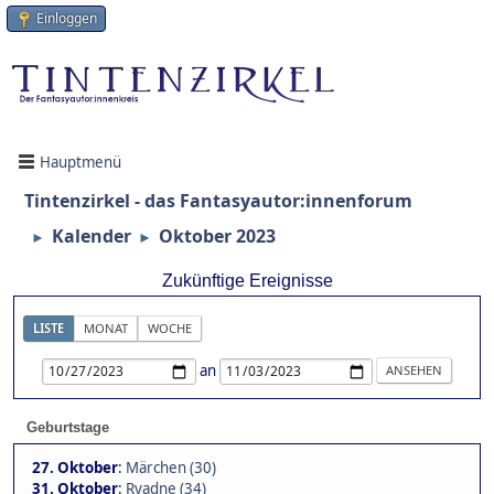
Einloggen
Hauptmenü
Tintenzirkel - das Fantasyautor:innenforum
Kalender
Oktober 2023
►
►
Zukünftige Ereignisse
LISTE
MONAT
WOCHE
an
Geburtstage
27. Oktober
:
Märchen (30)
31. Oktober
:
Ryadne (34)