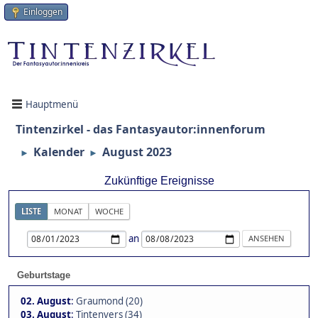
Einloggen
Hauptmenü
Tintenzirkel - das Fantasyautor:innenforum
Kalender
August 2023
►
►
Zukünftige Ereignisse
LISTE
MONAT
WOCHE
an
Geburtstage
02. August
:
Graumond (20)
03. August
:
Tintenvers (34)