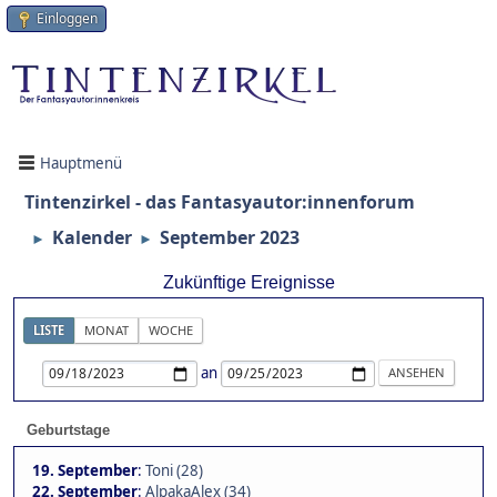
Einloggen
Hauptmenü
Tintenzirkel - das Fantasyautor:innenforum
Kalender
September 2023
►
►
Zukünftige Ereignisse
LISTE
MONAT
WOCHE
an
Geburtstage
19. September
:
Toni (28)
22. September
:
AlpakaAlex (34)