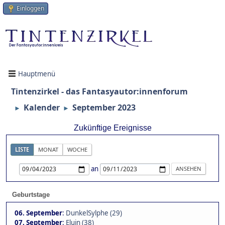
Einloggen
Hauptmenü
Tintenzirkel - das Fantasyautor:innenforum
Kalender
September 2023
►
►
Zukünftige Ereignisse
LISTE
MONAT
WOCHE
an
Geburtstage
06. September
:
DunkelSylphe (29)
07. September
:
Eluin (38)