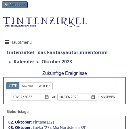
Einloggen
Hauptmenü
Tintenzirkel - das Fantasyautor:innenforum
Kalender
Oktober 2023
►
►
Zukünftige Ereignisse
LISTE
MONAT
WOCHE
an
Geburtstage
02. Oktober
:
Pintana (32)
03. Oktober
:
Layka (27)
,
Mia Nordstern (39)