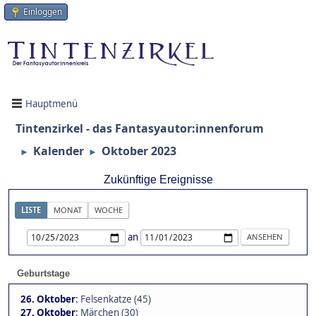
Einloggen
Hauptmenü
Tintenzirkel - das Fantasyautor:innenforum
Kalender
Oktober 2023
►
►
Zukünftige Ereignisse
LISTE
MONAT
WOCHE
an
Geburtstage
26. Oktober
:
Felsenkatze (45)
27. Oktober
:
Märchen (30)