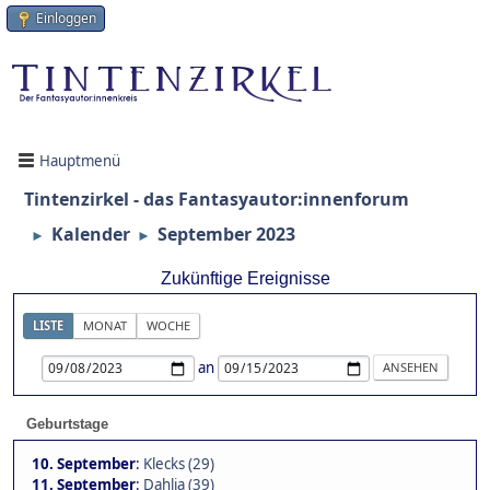
Einloggen
Hauptmenü
Tintenzirkel - das Fantasyautor:innenforum
Kalender
September 2023
►
►
Zukünftige Ereignisse
LISTE
MONAT
WOCHE
an
Geburtstage
10. September
:
Klecks (29)
11. September
:
Dahlia (39)