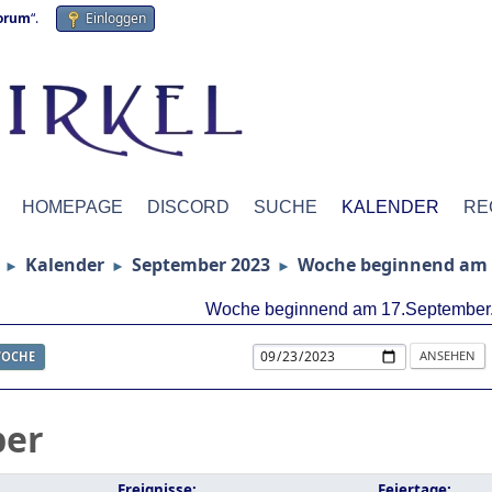
forum
“.
Einloggen
HOMEPAGE
DISCORD
SUCHE
KALENDER
RE
Kalender
September 2023
Woche beginnend am 
►
►
►
Woche beginnend am 17.September
OCHE
ber
Ereignisse:
Feiertage: