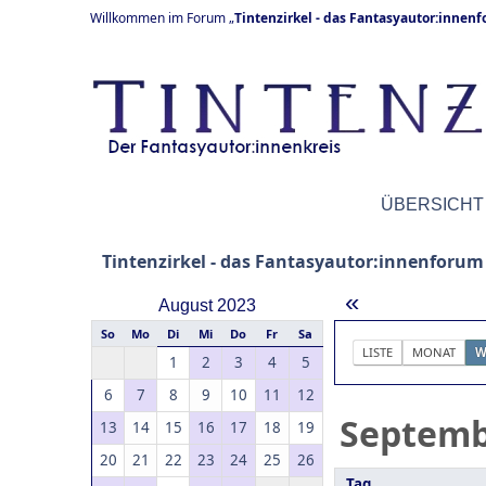
Willkommen im Forum „
Tintenzirkel - das Fantasyautor:innen
ÜBERSICHT
Tintenzirkel - das Fantasyautor:innenforum
«
August 2023
So
Mo
Di
Mi
Do
Fr
Sa
LISTE
MONAT
W
1
2
3
4
5
6
7
8
9
10
11
12
Septem
13
14
15
16
17
18
19
20
21
22
23
24
25
26
Tag