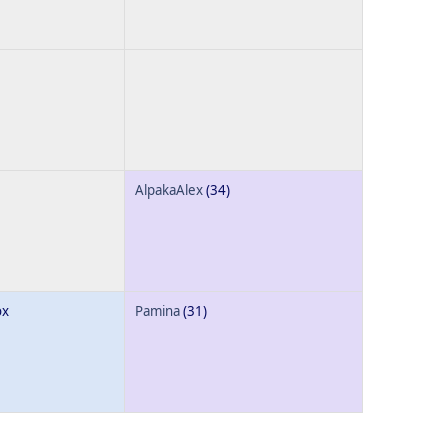
AlpakaAlex
(34)
ox
Pamina
(31)