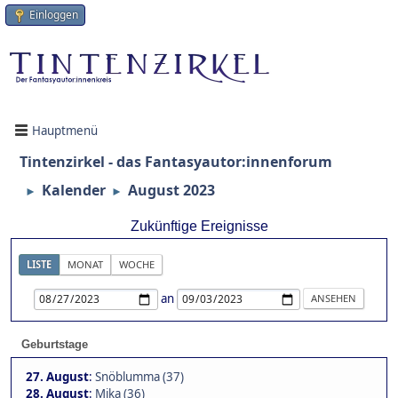
Einloggen
Hauptmenü
Tintenzirkel - das Fantasyautor:innenforum
Kalender
August 2023
►
►
Zukünftige Ereignisse
LISTE
MONAT
WOCHE
an
Geburtstage
27. August
:
Snöblumma (37)
28. August
:
Mika (36)