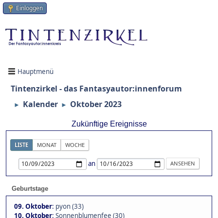
Einloggen
Hauptmenü
Tintenzirkel - das Fantasyautor:innenforum
Kalender
Oktober 2023
►
►
Zukünftige Ereignisse
LISTE
MONAT
WOCHE
an
Geburtstage
09. Oktober
:
pyon (33)
10. Oktober
:
Sonnenblumenfee (30)