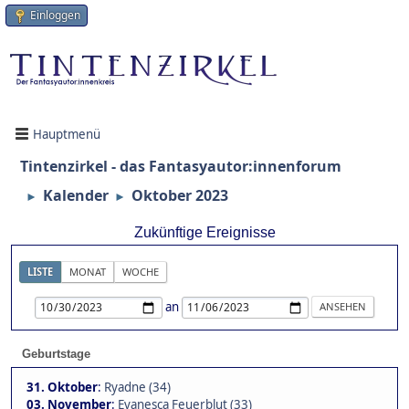
Einloggen
Hauptmenü
Tintenzirkel - das Fantasyautor:innenforum
Kalender
Oktober 2023
►
►
Zukünftige Ereignisse
LISTE
MONAT
WOCHE
an
Geburtstage
31. Oktober
:
Ryadne (34)
03. November
:
Evanesca Feuerblut (33)