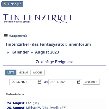
Einloggen
Hauptmenü
Tintenzirkel - das Fantasyautor:innenforum
Kalender
August 2023
►
►
Zukünftige Ereignisse
LISTE
MONAT
WOCHE
an
Geburtstage
24. August
:
Faol (31)
26. August
:
Michael W (26)
,
Syrelle (27)