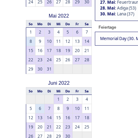
24
25
26
27
28
29
30
27. Mai
:
Feuertraum
28. Mai
:
Adiga (53)
30. Mai
:
Lana (37)
Mai 2022
So
Mo
Di
Mi
Do
Fr
Sa
Feiertage
1
2
3
4
5
6
7
Memorial Day (30. M
8
9
10
11
12
13
14
15
16
17
18
19
20
21
22
23
24
25
26
27
28
29
30
31
Juni 2022
So
Mo
Di
Mi
Do
Fr
Sa
1
2
3
4
5
6
7
8
9
10
11
12
13
14
15
16
17
18
19
20
21
22
23
24
25
26
27
28
29
30