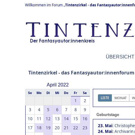
Willkommen im Forum „
Tintenzirkel - das Fantasyautor:innen
ÜBERSICHT
Tintenzirkel - das Fantasyautor:innenforum
April 2022
So
Mo
Di
Mi
Do
Fr
Sa
LISTE
MONAT
W
1
2
3
4
5
6
7
8
9
Geburtstage
10
11
12
13
14
15
16
23. Mai
:
Christophe
17
18
19
20
21
22
23
24. Mai
:
Archivarin 