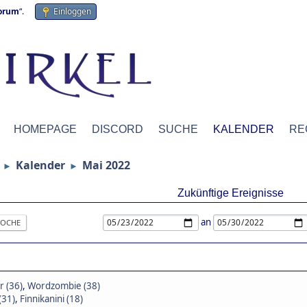
forum
“.
Einloggen
HOMEPAGE
DISCORD
SUCHE
KALENDER
RE
Kalender
Mai 2022
►
►
Zukünftige Ereignisse
an
OCHE
r (36)
,
Wordzombie (38)
(31)
,
Finnikanini (18)