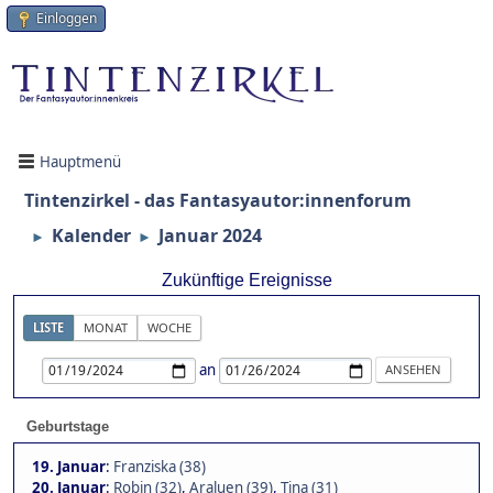
Einloggen
Hauptmenü
Tintenzirkel - das Fantasyautor:innenforum
Kalender
Januar 2024
►
►
Zukünftige Ereignisse
LISTE
MONAT
WOCHE
an
Geburtstage
19. Januar
:
Franziska (38)
20. Januar
:
Robin (32)
,
Araluen (39)
,
Tina (31)