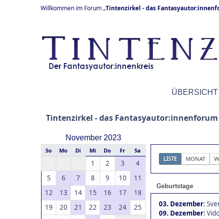
Willkommen im Forum „
Tintenzirkel - das Fantasyautor:innen
ÜBERSICHT
Tintenzirkel - das Fantasyautor:innenforum
November 2023
So
Mo
Di
Mi
Do
Fr
Sa
LISTE
MONAT
W
1
2
3
4
5
6
7
8
9
10
11
Geburtstage
12
13
14
15
16
17
18
03. Dezember
:
Sve
19
20
21
22
23
24
25
09. Dezember
:
Vido