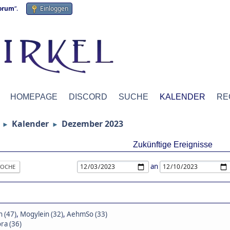
forum
“.
Einloggen
HOMEPAGE
DISCORD
SUCHE
KALENDER
RE
Kalender
Dezember 2023
►
►
Zukünftige Ereignisse
an
OCHE
n (47)
,
Mogylein (32)
,
AehmSo (33)
ra (36)