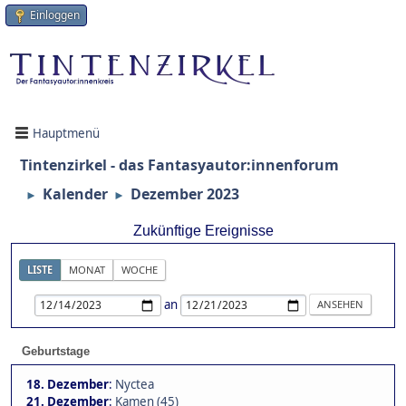
Einloggen
Hauptmenü
Tintenzirkel - das Fantasyautor:innenforum
Kalender
Dezember 2023
►
►
Zukünftige Ereignisse
LISTE
MONAT
WOCHE
an
Geburtstage
18. Dezember
:
Nyctea
21. Dezember
:
Kamen (45)