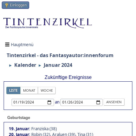
Einloggen
Hauptmenü
Tintenzirkel - das Fantasyautor:innenforum
Kalender
Januar 2024
►
►
Zukünftige Ereignisse
LISTE
MONAT
WOCHE
an
Geburtstage
19. Januar
:
Franziska (38)
20. Januar
:
Robin (32)
,
Araluen (39)
,
Tina (31)