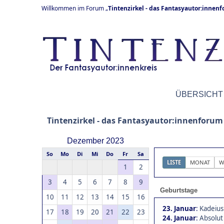
Willkommen im Forum „
Tintenzirkel - das Fantasyautor:innen
ÜBERSICHT
Tintenzirkel - das Fantasyautor:innenforum
Dezember 2023
So
Mo
Di
Mi
Do
Fr
Sa
LISTE
MONAT
W
1
2
3
4
5
6
7
8
9
Geburtstage
10
11
12
13
14
15
16
23. Januar
:
Kadeius
17
18
19
20
21
22
23
24. Januar
:
Absolut