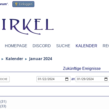
forum
“.
Einloggen
HOMEPAGE
DISCORD
SUCHE
KALENDER
RE
Kalender
Januar 2024
►
►
Zukünftige Ereignisse
an
OCHE
 (31)
 (33)