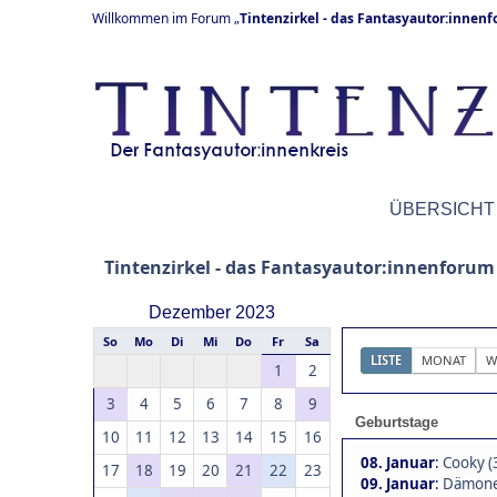
Willkommen im Forum „
Tintenzirkel - das Fantasyautor:innen
ÜBERSICHT
Tintenzirkel - das Fantasyautor:innenforum
Dezember 2023
So
Mo
Di
Mi
Do
Fr
Sa
LISTE
MONAT
W
1
2
3
4
5
6
7
8
9
Geburtstage
10
11
12
13
14
15
16
08. Januar
:
Cooky (
17
18
19
20
21
22
23
09. Januar
:
Dämone