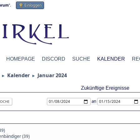
forum
“.
Einloggen
HOMEPAGE
DISCORD
SUCHE
KALENDER
RE
Kalender
Januar 2024
►
►
Zukünftige Ereignisse
an
OCHE
39)
nbändiger (39)