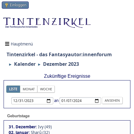
Einloggen
Hauptmenü
Tintenzirkel - das Fantasyautor:innenforum
Kalender
Dezember 2023
►
►
Zukünftige Ereignisse
LISTE
MONAT
WOCHE
an
Geburtstage
31. Dezember
:
Ivy (49)
02. Januar
:
Sharû (32)