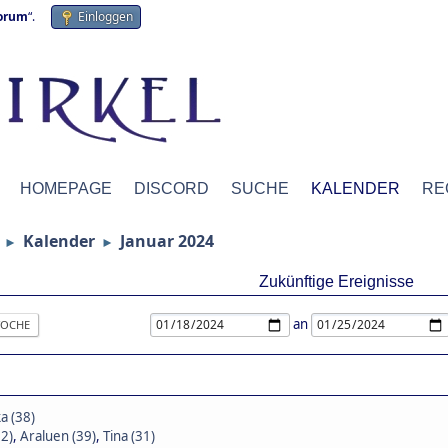
forum
“.
Einloggen
HOMEPAGE
DISCORD
SUCHE
KALENDER
RE
Kalender
Januar 2024
►
►
Zukünftige Ereignisse
an
OCHE
a (38)
32)
,
Araluen (39)
,
Tina (31)