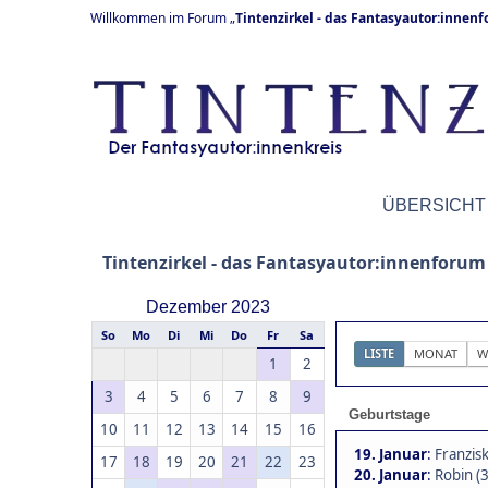
Willkommen im Forum „
Tintenzirkel - das Fantasyautor:innen
ÜBERSICHT
Tintenzirkel - das Fantasyautor:innenforum
Dezember 2023
So
Mo
Di
Mi
Do
Fr
Sa
LISTE
MONAT
W
1
2
3
4
5
6
7
8
9
Geburtstage
10
11
12
13
14
15
16
19. Januar
:
Franzisk
17
18
19
20
21
22
23
20. Januar
:
Robin (