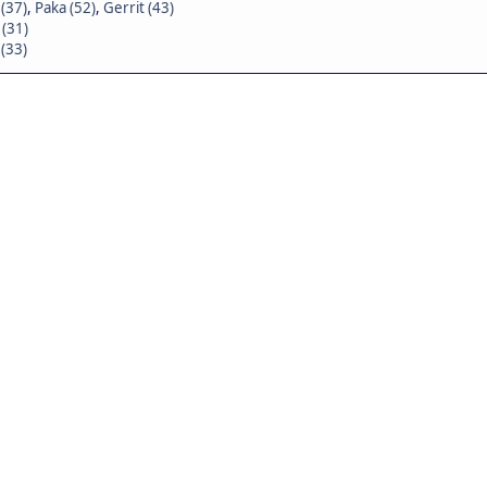
(37)
,
Paka (52)
,
Gerrit (43)
 (31)
 (33)