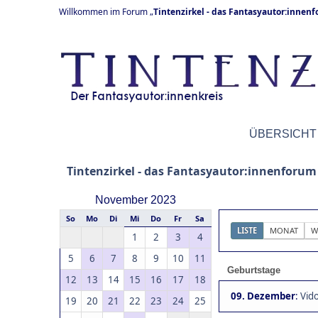
Willkommen im Forum „
Tintenzirkel - das Fantasyautor:innen
ÜBERSICHT
Tintenzirkel - das Fantasyautor:innenforum
November 2023
So
Mo
Di
Mi
Do
Fr
Sa
LISTE
MONAT
W
1
2
3
4
5
6
7
8
9
10
11
Geburtstage
12
13
14
15
16
17
18
09. Dezember
:
Vido
19
20
21
22
23
24
25