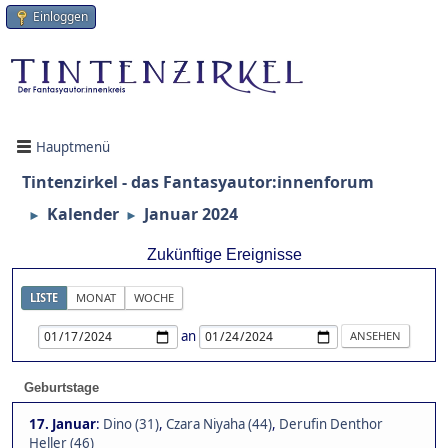
Einloggen
Hauptmenü
Tintenzirkel - das Fantasyautor:innenforum
Kalender
Januar 2024
►
►
Zukünftige Ereignisse
LISTE
MONAT
WOCHE
an
Geburtstage
17. Januar
:
Dino (31)
,
Czara Niyaha (44)
,
Derufin Denthor
Heller (46)