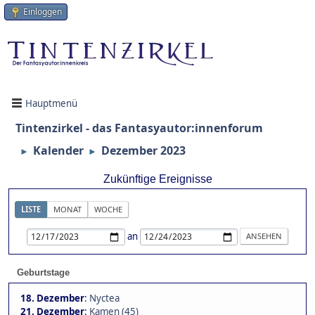
Einloggen
Hauptmenü
Tintenzirkel - das Fantasyautor:innenforum
Kalender
Dezember 2023
►
►
Zukünftige Ereignisse
LISTE
MONAT
WOCHE
an
Geburtstage
18. Dezember
:
Nyctea
21. Dezember
:
Kamen (45)