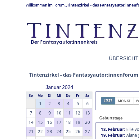
Willkommen im Forum „
Tintenzirkel - das Fantasyautor:innen
ÜBERSICHT
Tintenzirkel - das Fantasyautor:innenforum
Januar 2024
So
Mo
Di
Mi
Do
Fr
Sa
LISTE
MONAT
W
1
2
3
4
5
6
7
8
9
10
11
12
13
Geburtstage
14
15
16
17
18
19
20
18. Februar
:
Ellie 
21
22
23
24
25
26
27
19. Februar
:
Alana 