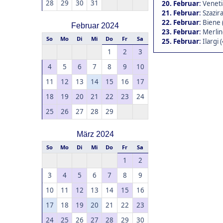
28
29
30
31
20. Februar
:
Veneti
21. Februar
:
Szazira
22. Februar
:
Biene 
Februar 2024
23. Februar
:
Merlin
So
Mo
Di
Mi
Do
Fr
Sa
25. Februar
:
Ilargi 
1
2
3
4
5
6
7
8
9
10
11
12
13
14
15
16
17
18
19
20
21
22
23
24
25
26
27
28
29
März 2024
So
Mo
Di
Mi
Do
Fr
Sa
1
2
3
4
5
6
7
8
9
10
11
12
13
14
15
16
17
18
19
20
21
22
23
24
25
26
27
28
29
30