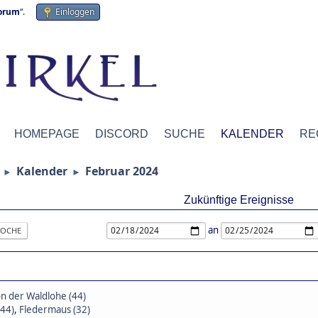
forum
“.
Einloggen
HOMEPAGE
DISCORD
SUCHE
KALENDER
RE
Kalender
Februar 2024
►
►
Zukünftige Ereignisse
an
OCHE
von der Waldlohe (44)
(44)
,
Fledermaus (32)