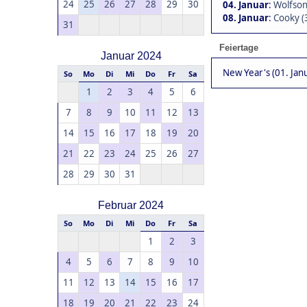
24
25
26
27
28
29
30
04. Januar
:
Wolfson
08. Januar
:
Cooky (
31
Feiertage
Januar 2024
New Year's (01. Jan
So
Mo
Di
Mi
Do
Fr
Sa
1
2
3
4
5
6
7
8
9
10
11
12
13
14
15
16
17
18
19
20
21
22
23
24
25
26
27
28
29
30
31
Februar 2024
So
Mo
Di
Mi
Do
Fr
Sa
1
2
3
4
5
6
7
8
9
10
11
12
13
14
15
16
17
18
19
20
21
22
23
24