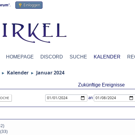
forum
“.
Einloggen
HOMEPAGE
DISCORD
SUCHE
KALENDER
RE
Kalender
Januar 2024
►
►
Zukünftige Ereignisse
an
OCHE
32)
 (33)