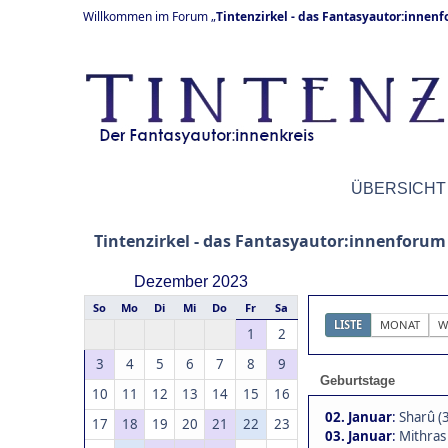
Willkommen im Forum „
Tintenzirkel - das Fantasyautor:innen
ÜBERSICHT
Tintenzirkel - das Fantasyautor:innenforum
Dezember 2023
So
Mo
Di
Mi
Do
Fr
Sa
LISTE
MONAT
W
1
2
3
4
5
6
7
8
9
Geburtstage
10
11
12
13
14
15
16
02. Januar
:
Sharû (
17
18
19
20
21
22
23
03. Januar
:
Mithras