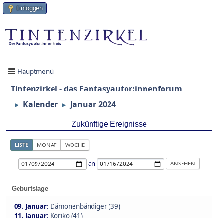
Einloggen
Hauptmenü
Tintenzirkel - das Fantasyautor:innenforum
Kalender
Januar 2024
►
►
Zukünftige Ereignisse
LISTE
MONAT
WOCHE
an
Geburtstage
09. Januar
:
Dämonenbändiger (39)
11. Januar
:
Koriko (41)