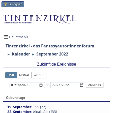
Einloggen
Hauptmenü
Tintenzirkel - das Fantasyautor:innenforum
Kalender
September 2022
►
►
Zukünftige Ereignisse
LISTE
MONAT
WOCHE
an
Geburtstage
19. September
:
Toni (27)
22. September
:
AlpakaAlex (33)