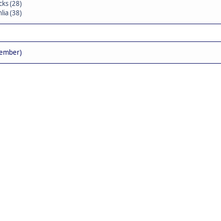
cks (28)
lia (38)
tember)