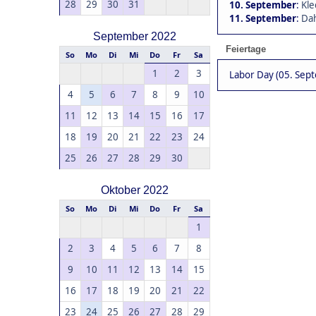
28
29
30
31
10. September
:
Kle
11. September
:
Dah
September 2022
Feiertage
So
Mo
Di
Mi
Do
Fr
Sa
1
2
3
Labor Day (05. Sep
4
5
6
7
8
9
10
11
12
13
14
15
16
17
18
19
20
21
22
23
24
25
26
27
28
29
30
Oktober 2022
So
Mo
Di
Mi
Do
Fr
Sa
1
2
3
4
5
6
7
8
9
10
11
12
13
14
15
16
17
18
19
20
21
22
23
24
25
26
27
28
29