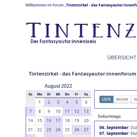
Willkommen im Forum „
Tintenzirkel - das Fantasyautor:innen
ÜBERSICHT
Tintenzirkel - das Fantasyautor:innenforum
August 2022
So
Mo
Di
Mi
Do
Fr
Sa
LISTE
MONAT
W
1
2
3
4
5
6
7
8
9
10
11
12
13
Geburtstage
14
15
16
17
18
19
20
06. September
:
Dun
21
22
23
24
25
26
27
07. September
:
Elu