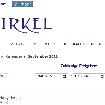
forum
“.
Einloggen
HOMEPAGE
DISCORD
SUCHE
KALENDER
RE
Kalender
September 2022
►
►
Zukünftige Ereignisse
an
OCHE
kelSylphe (28)
in (37)