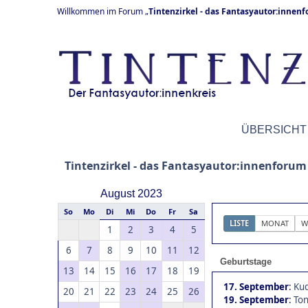
Willkommen im Forum „
Tintenzirkel - das Fantasyautor:innen
ÜBERSICHT
Tintenzirkel - das Fantasyautor:innenforum
August 2023
So
Mo
Di
Mi
Do
Fr
Sa
LISTE
MONAT
W
1
2
3
4
5
6
7
8
9
10
11
12
Geburtstage
13
14
15
16
17
18
19
17. September
:
Kud
20
21
22
23
24
25
26
19. September
:
Ton