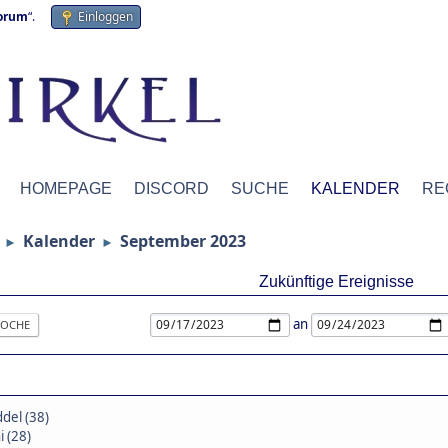
forum
“.
Einloggen
HOMEPAGE
DISCORD
SUCHE
KALENDER
RE
Kalender
September 2023
►
►
Zukünftige Ereignisse
an
OCHE
del (38)
i (28)