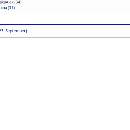
akaAlex (34)
ina (31)
23. September)