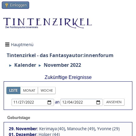
Einloggen
Hauptmenü
Tintenzirkel - das Fantasyautor:innenforum
Kalender
November 2022
►
►
Zukünftige Ereignisse
LISTE
MONAT
WOCHE
an
Geburtstage
29. November
:
Kerimaya (40)
,
Manouche (49)
,
Yvonne (29)
01. Dezember
:
Holger (44)