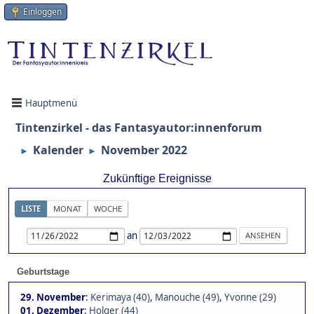
Einloggen
Hauptmenü
Tintenzirkel - das Fantasyautor:innenforum
Kalender
November 2022
►
►
Zukünftige Ereignisse
LISTE
MONAT
WOCHE
an
Geburtstage
29. November
:
Kerimaya (40)
,
Manouche (49)
,
Yvonne (29)
01. Dezember
:
Holger (44)