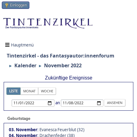
Einloggen
Hauptmenü
Tintenzirkel - das Fantasyautor:innenforum
Kalender
November 2022
►
►
Zukünftige Ereignisse
LISTE
MONAT
WOCHE
an
Geburtstage
03. November
:
Evanesca Feuerblut (32)
04. November
:
Drachenfeder (38)