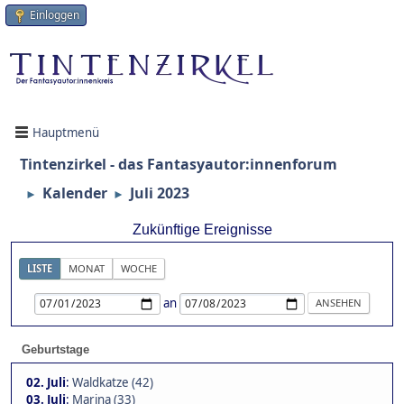
Einloggen
Hauptmenü
Tintenzirkel - das Fantasyautor:innenforum
Kalender
Juli 2023
►
►
Zukünftige Ereignisse
LISTE
MONAT
WOCHE
an
Geburtstage
02. Juli
:
Waldkatze (42)
03. Juli
:
Marina (33)