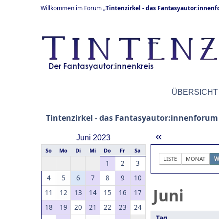
Willkommen im Forum „
Tintenzirkel - das Fantasyautor:innen
ÜBERSICHT
Tintenzirkel - das Fantasyautor:innenforum
«
Juni 2023
So
Mo
Di
Mi
Do
Fr
Sa
LISTE
MONAT
W
1
2
3
4
5
6
7
8
9
10
Juni
11
12
13
14
15
16
17
18
19
20
21
22
23
24
Tag