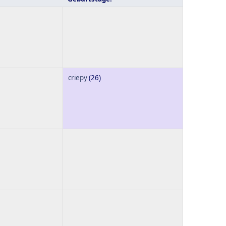
criepy
(26)