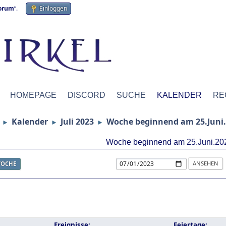
forum
“.
Einloggen
HOMEPAGE
DISCORD
SUCHE
KALENDER
RE
Kalender
Juli 2023
Woche beginnend am 25.Juni
►
►
►
Woche beginnend am 25.Juni.20
OCHE
Ereignisse:
Feiertage: