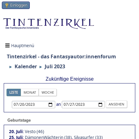
Einloggen
Hauptmenü
Tintenzirkel - das Fantasyautor:innenforum
Kalender
Juli 2023
►
►
Zukünftige Ereignisse
LISTE
MONAT
WOCHE
an
Geburtstage
20. Juli
:
Vesto (46)
25. Juli
:
DämonenWächterin (38)
,
Silvasurfer (33)