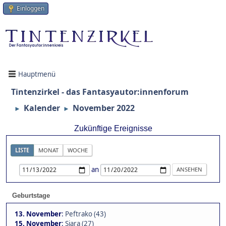
Einloggen
Hauptmenü
Tintenzirkel - das Fantasyautor:innenforum
Kalender
November 2022
►
►
Zukünftige Ereignisse
LISTE
MONAT
WOCHE
an
Geburtstage
13. November
:
Peftrako (43)
15. November
:
Siara (27)