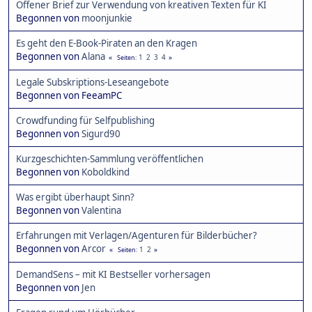
Offener Brief zur Verwendung von kreativen Texten für KI
Begonnen von
moonjunkie
Es geht den E-Book-Piraten an den Kragen
Begonnen von
Alana
1
2
3
4
Seiten
Legale Subskriptions-Leseangebote
Begonnen von FeeamPC
Crowdfunding für Selfpublishing
Begonnen von
Sigurd90
Kurzgeschichten-Sammlung veröffentlichen
Begonnen von
Koboldkind
Was ergibt überhaupt Sinn?
Begonnen von
Valentina
Erfahrungen mit Verlagen/Agenturen für Bilderbücher?
Begonnen von
Arcor
1
2
Seiten
DemandSens – mit KI Bestseller vorhersagen
Begonnen von
Jen