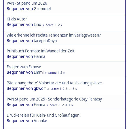
PAN - Stipendium 2026
Begonnen von
Grummel
KI als Autor
Begonnen von
Lino
1
2
Seiten
Wie erkenne ich rechte Tendenzen im Verlagswesen?
Begonnen von
tarepanDaya
Printbuch-Formate im Wandel der Zeit
Begonnen von
Fianna
Fragen zum Exposé
Begonnen von
Emmi
1
2
Seiten
[Stellenangebote] Volontariate und Ausbildungsplätze
Begonnen von gbwolf
1
2
3
...
5
Seiten
PAN Stipendium 2025 - Sonderkategorie Cozy Fantasy
Begonnen von
Fianna
1
2
3
4
Seiten
Druckereien für Klein- und Großauflagen
Begonnen von
Ananke