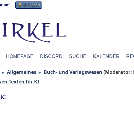
forum
“.
Einloggen
HOMEPAGE
DISCORD
SUCHE
KALENDER
RE
Allgemeines
Buch- und Verlagswesen
(Moderator:
►
►
en Texten für KI
 KI