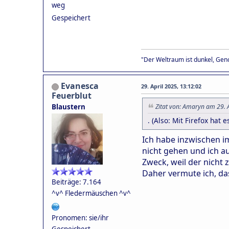
weg
Gespeichert
"Der Weltraum ist dunkel, Geno
Evanesca
29. April 2025, 13:12:02
Feuerblut
Blaustern
Zitat von: Amaryn am 29. 
. (Also: Mit Firefox hat 
Ich habe inzwischen i
nicht gehen und ich a
Zweck, weil der nicht z
Daher vermute ich, d
Beiträge: 7.164
^v^ Fledermäuschen ^v^
Pronomen: sie/ihr
Gespeichert