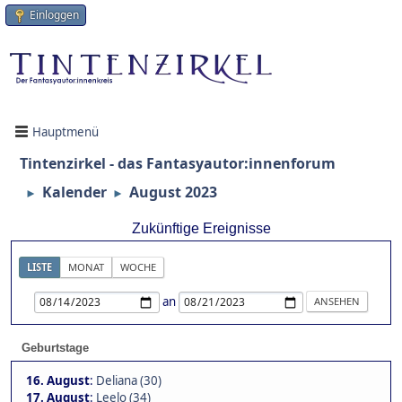
Einloggen
Hauptmenü
Tintenzirkel - das Fantasyautor:innenforum
Kalender
August 2023
►
►
Zukünftige Ereignisse
LISTE
MONAT
WOCHE
an
Geburtstage
16. August
:
Deliana (30)
17. August
:
Leelo (34)